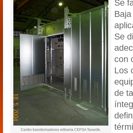
Se f
Baja
apli
Se d
adec
con o
Los 
equi
de t
ínteg
defin
térm
Centro transformadores refinería CEPSA Tenerife.